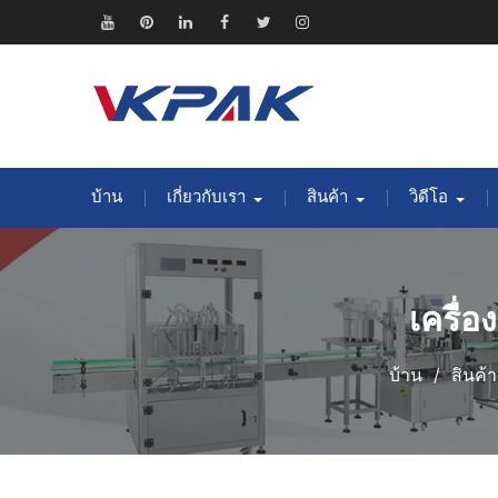
ข้าม
ไป
ยู
พิน
ลิงค์
เฟส
ทวิ
อิน
ยัง
ทูป
เท
อิน
บุ๊ค
ต
ส
เนื้อหา
อเรสต์
เตอร์
ตา
แกรม
บ้าน
เกี่ยวกับเรา
สินค้า
วิดีโอ
เครื่
บ้าน
สินค้า