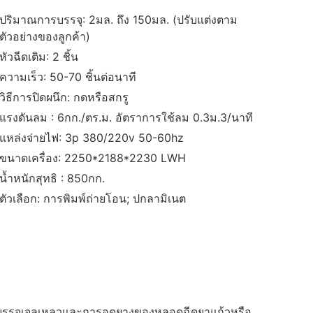
ปริมาณการบรรจุ: 2มล. ถึง 150มล. (ปรับแต่งตาม
ตัวอย่างของลูกค้า)
หัวฉีดเติม: 2 ชิ้น
ความเร็ว: 50-70 ชิ้นต่อนาที
วิธีการปิดผนึก: กดหรือสกรู
แรงดันลม : 6กก./ตร.ม. อัตราการใช้ลม 0.3ม.3/นาที
แหล่งจ่ายไฟ: 3p 380/220v 50-60hz
ขนาดเครื่อง: 2250*2188*2230 LWH
น้ำหนักสุทธิ : 850กก.
ตัวเลือก: การพิมพ์ถ่ายโอน; ปกลามิเนต
บรรจุเจลเหลวและการอุดยางของหลอดฉีดยาแก้วหรือ