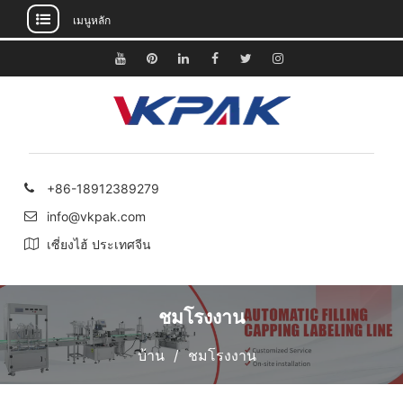
เมนูหลัก
ข้าม
ไป
ยู
พิน
ลิงค์
เฟส
ทวิ
อิน
ยัง
ทูป
เท
อิน
บุ๊ค
ต
ส
เนื้อหา
อเรสต์
เตอร์
ตา
แกรม
+86-18912389279
info@vkpak.com
เซี่ยงไฮ้ ประเทศจีน
ชมโรงงาน
บ้าน
ชมโรงงาน