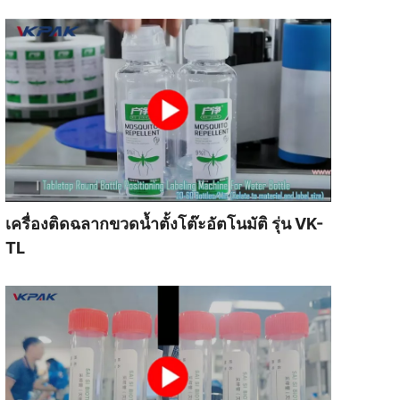
เครื่องติดฉลากขวดน้ำตั้งโต๊ะอัตโนมัติ รุ่น VK-
TL