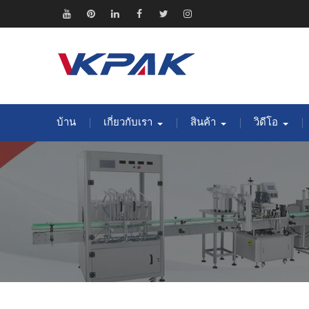
ข้าม
ไป
ยู
พิน
ลิงค์
เฟส
ทวิ
อิน
ยัง
ทูป
เท
อิน
บุ๊ค
ต
ส
เนื้อหา
อเรสต์
เตอร์
ตา
แกรม
บ้าน
เกี่ยวกับเรา
สินค้า
วิดีโอ