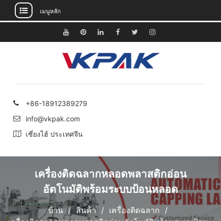
เมนูหลัก
ข้าม
ไป
ยู
พิน
ลิงค์
เฟส
ทวิ
อิน
ยัง
ทูป
เท
อิน
บุ๊ค
ต
ส
เนื้อหา
อเรสต์
เตอร์
ตา
แกรม
+86-18912389279
info@vkpak.com
เซี่ยงไฮ้ ประเทศจีน
เครื่องติดฉลากหลอดพลาสติกอ่อน
อัตโนมัติพร้อมระบบป้อนหลอด
บ้าน
สินค้า
เครื่องติดฉลาก