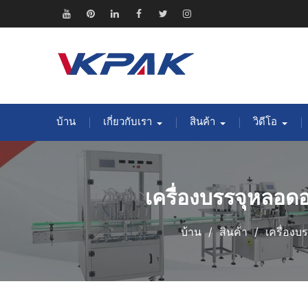
ข้าม
ไป
ยู
พิน
ลิงค์
เฟส
ทวิ
อิน
ยัง
ทูป
เท
อิน
บุ๊ค
ต
ส
เนื้อหา
อเรสต์
เตอร์
ตา
แกรม
บ้าน
เกี่ยวกับเรา
สินค้า
วิดีโอ
เครื่องบรรจุหลอดอ
บ้าน
สินค้า
เครื่องบ