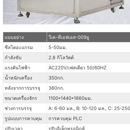
แบบอย่าง
วีเค-ทีเอฟเอส-009ยู
ซีลไดอะแกรม
5-50มม.
กำลังขับ
2.8 กิโลวัตต์
แรงดันไฟฟ้า
AC220V/เฟสเดียว 50/60HZ
น้ำหนักเครื่อง
350กก.
หลังจากการบรรจุ
380กก.
ขนาดเครื่องจักร
1100*1440*1660มม.
ช่วงการบรรจุ
A: 6-60 มล., B: 10-120 มล., C: 25-250 
รูปแบบการควบคุม
การควบคุม PLC
ปรับเวลา
ปรับอิเล็กทรอนิกส์