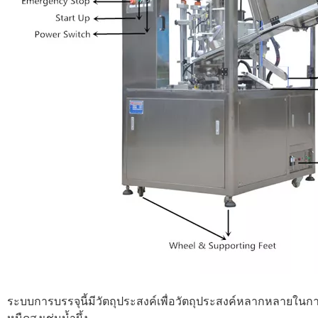
ระบบการบรรจุนี้มีวัตถุประสงค์เพื่อวัตถุประสงค์หลากหลายในก